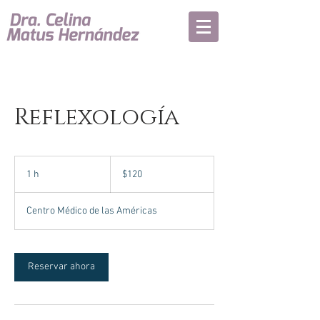
Reflexología
120
pesos
1 h
1
$120
mexicanos
Centro Médico de las Américas
Reservar ahora