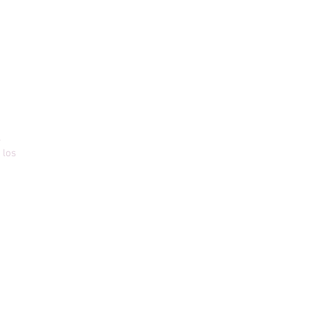
s
 los