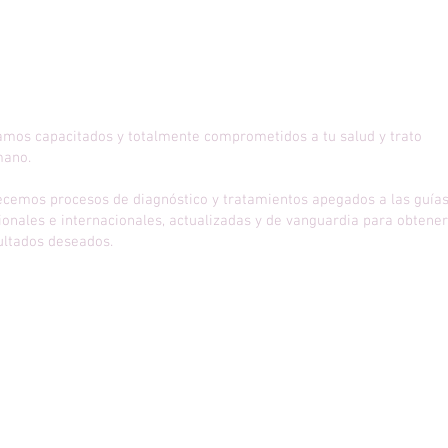
amos capacitados y totalmente comprometidos a tu salud y trato
ano.
ecemos procesos de diagnóstico y tratamientos apegados a las guía
ionales e internacionales, actualizadas y de vanguardia para obtener
ultados deseados.
mis servicios
Consulta General de Ginecología y Obstetricia