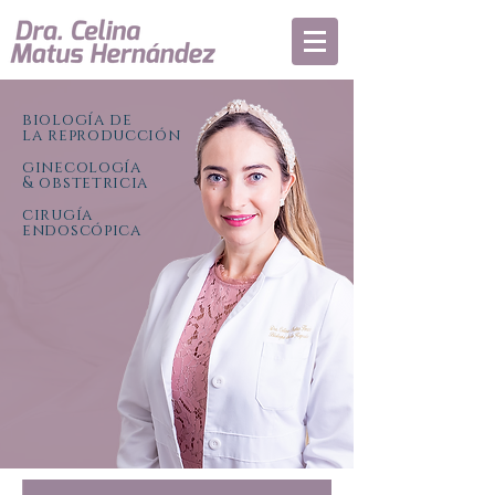
biología de
la reproducción
ginecología
& obstetricia
cirugía
endoscópica